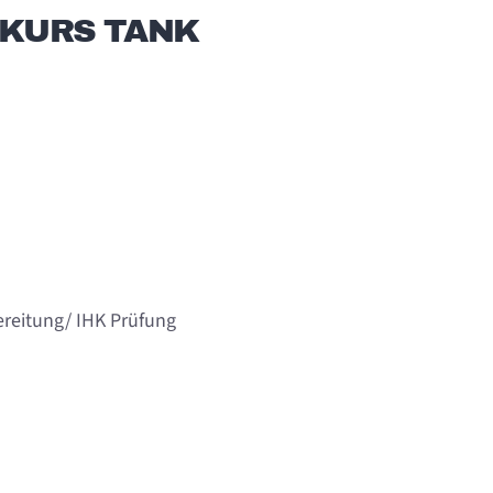
UKURS TANK
reitung/ IHK Prüfung
__________________________________________________