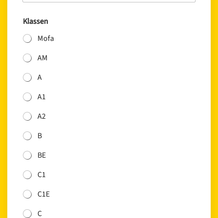
Klassen
Mofa
AM
A
A1
A2
B
BE
C1
C1E
C